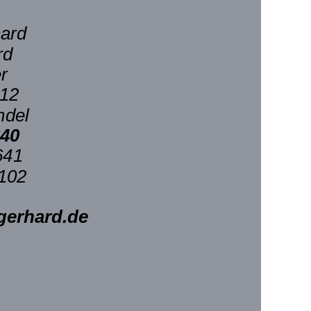
hard
rd
r
 12
ndel
640
641
102
-gerhard.de