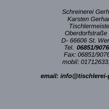
Schreinerei Ger
Karsten Gerha
Tischlermeiste
Oberdorfstraße
D- 66606 St. We
Tel. 
06851/907
Fax: 06851/907
mobil: 01712633
email: info@tischlerei