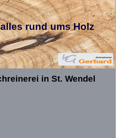
alles rund ums Holz
chreinerei in St. Wendel