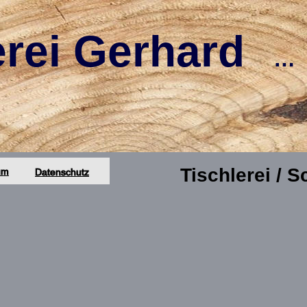
erei Gerhard
…  
Tischlerei / S
um
Datenschutz